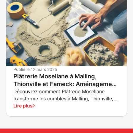
fonctionnels et esthétiques.
Publié le
12 mars 2025
Plâtrerie Mosellane à Malling,
Thionville et Fameck: Aménagement
des Combles et Isolation
Découvrez comment Plâtrerie Mosellane
transforme les combles à Malling, Thionville, et
Fameck. Améliorez votre confort et
Lire plus
augmentez la valeur de votre maison grâce à
des solutions d'isolation intérieure et
d'aménagement des combles écologiques.