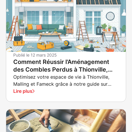
Publié le
12 mars 2025
Comment Réussir l'Aménagement
des Combles Perdus à Thionville,
Malling et Fameck
Optimisez votre espace de vie à Thionville,
Malling et Fameck grâce à notre guide sur
l'aménagement des combles perdus.
Lire plus
Découvrez des techniques modernes, des
matériaux recommandés, et des études de cas
locales démontrant une efficacité énergétique
et une augmentation de la valeur immobilière.
Transformez vos combles en espaces