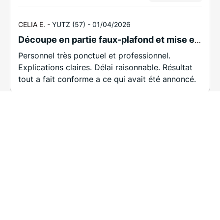
CELIA E. -
YUTZ (57) -
01/04/2026
Découpe en partie faux-plafond et mise en place d'une trappe isolante à Yutz.
Personnel très ponctuel et professionnel.
Explications claires. Délai raisonnable. Résultat
tout a fait conforme a ce qui avait été annoncé.
5
Contrôlé
JEAN-LUC B. -
ENTRANGE (57) -
22/12/2025
Travaux réalisés : enduit plâtre sur dalle polystyrène à ENTRANGE
Lorsque nous avons commandité les travaux,
nous savions pertinemment que ce chantier était
délicat. Support particulier, locaux encombrés
par matériel et machines impossibles à déplacer,