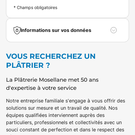
* Champs obligatoires
Informations sur vos données
Vous bénéficiez en toute hypothèse du droit de
retirer votre consentement.
VOUS RECHERCHEZ UN
Vos données personnelles sont collectées pour
PLÂTRIER ?
le traitement de votre demande de contact.
Vous disposez de droits sur vos données, à
savoir : un droit d'accès et d'information ; un
La Plâtrerie Mosellane met 50 ans
droit de rectification ; un droit d'effacement ; un
d'expertise à votre service
droit à la limitation du traitement ; un droit à la
portabilité de vos données ; un droit
Notre entreprise familiale s'engage à vous offrir des
d'opposition ; un droit de réclamation auprès
solutions sur mesure
et un
travail de qualité
. Nos
d'une autorité de contrôle ; le droit de donner
équipes qualifiées interviennent auprès des
des directives post-mortem.
particuliers, professionnels et collectivités avec un
Pour en savoir plus sur le traitement de vos
données et l'exercice de vos droits, consultez
souci constant de perfection et dans le respect des
notre
Politique de confidentialité
.*